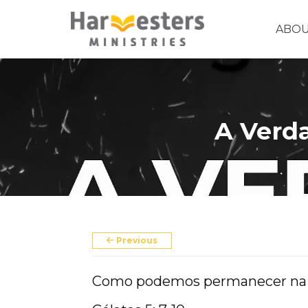
ABO
A Verda
About
About Us
Annual Report
The Story of Harvesters
Previous
Our Beliefs
Como podemos permanecer na 
Our Work