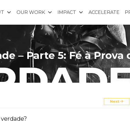
UT
OUR WORK
IMPACT
ACCELERATE
P
de – Parte 5: Fé à Prova
Next
verdade?