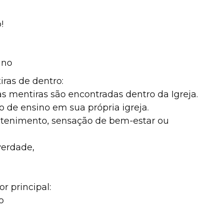
!
ino
iras de dentro:
as mentiras são encontradas dentro da Igreja.
o de ensino em sua própria igreja.
retenimento, sensação de bem-estar ou
verdade,
r principal:
o