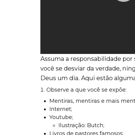
Newsletters
Sign Up for Updates
Accelerate
Pray
Assuma a responsabilidade por s
você se desviar da verdade, nin
Get Involved
Deus um dia. Aqui estão algumas
Get Involved
Observe a que você se expõe:
Disciple Makers Course
Mentiras, mentiras e mais menti
Internet;
Invite Us
Youtube;
Contact Us
Ilustração: Butch;
Livros de pastores famosos;