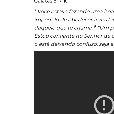
Gálatas 5: 7-10
Our Work
7
Você estava fazendo uma boa 
Church Planting
impedi-lo de obedecer à verd
Evangelism
9
daquele que te chama.
“Um po
Estou confiante no Senhor de q
Pastoral Training
o está deixando confuso, seja e
Discipleship
Bible Distribution
Impact
Impact
Podcast
Stories from the field