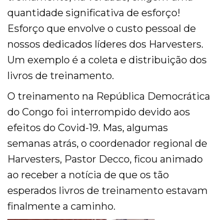
quantidade significativa de esforço!
Accelerate
Esforço que envolve o custo pessoal de
nossos dedicados líderes dos Harvesters.
Pray
Um exemplo é a coleta e distribuição dos
Get Involved
livros de treinamento.
Get Involved
O treinamento na República Democrática
do Congo foi interrompido devido aos
Disciple Makers Course
efeitos do Covid-19. Mas, algumas
Invite Us
semanas atrás, o coordenador regional de
Harvesters, Pastor Decco, ficou animado
Contact Us
ao receber a notícia de que os tão
Donate
esperados livros de treinamento estavam
finalmente a caminho.