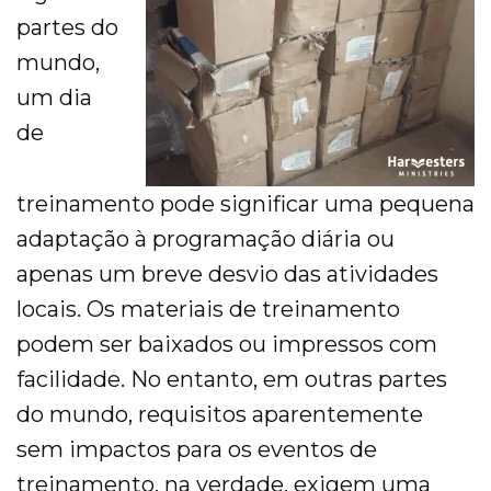
Evangelism
partes do
mundo,
Pastoral Training
um dia
Discipleship
de
Bible Distribution
treinamento pode significar uma pequena
adaptação à programação diária ou
Impact
apenas um breve desvio das atividades
Impact
locais. Os materiais de treinamento
Podcast
podem ser baixados ou impressos com
facilidade. No entanto, em outras partes
Stories from the field
do mundo, requisitos aparentemente
Newsletters
sem impactos para os eventos de
treinamento, na verdade, exigem uma
Sign Up for Updates