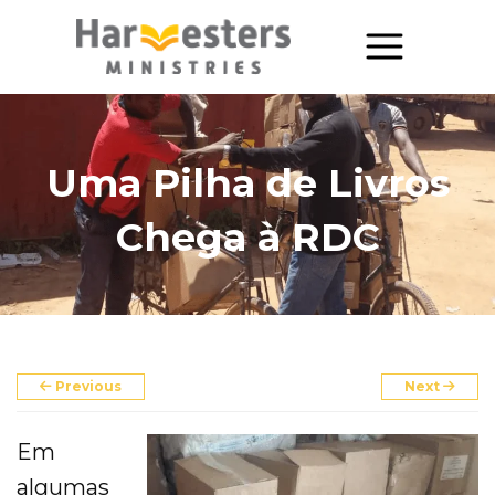
About
About Us
Uma Pilha de Livros
Annual Report
Chega à RDC
The Story of Harvesters
Our Beliefs
Our Work
Previous
Next
Our Work
Em
Church Planting
algumas